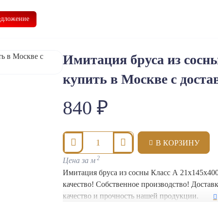
Главная
О нас
Доставка
Контакты
едложение
Имитация бруса из сосн
купить в Москве с доста
Класс A
840 ₽
В КОРЗИНУ
2
Цена за м
Имитация бруса из сосны Класс А 21x145x400
качество! Собственное производство! Доставк
качество и прочность нашей продукции.