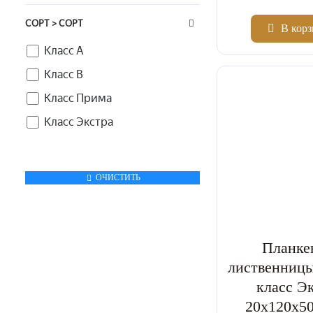
СОРТ > СОРТ
В кор
Класс А
2
Цена за м
Класс В
Класс Прима
Класс Экстра
ОЧИСТИТЬ
Планке
лиственниц
класс Э
20x120x5