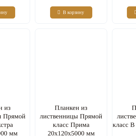
зину
В корзину
2
2
Цена за м
Цена за м
Экстра
ПРИМА
н из
Планкен из
П
ы Прямой
лиственницы Прямой
листв
кстра
класс Прима
класс В
000 мм
20x120x5000 мм