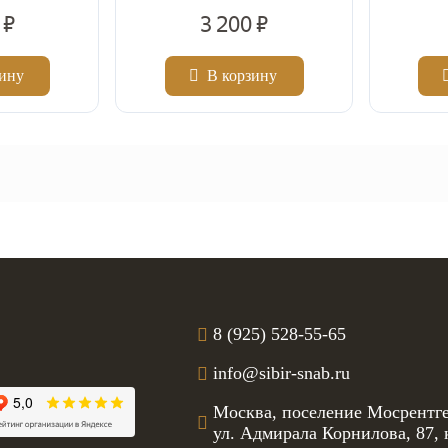
 ₽
3 200 ₽
зину
В корзину
2
2
Цена за м
Цена за м
8 (925) 528-55-65
info@sibir-snab.ru
Москва, поселение Мосрентге
ул. Адмирала Корнилова, 87, 