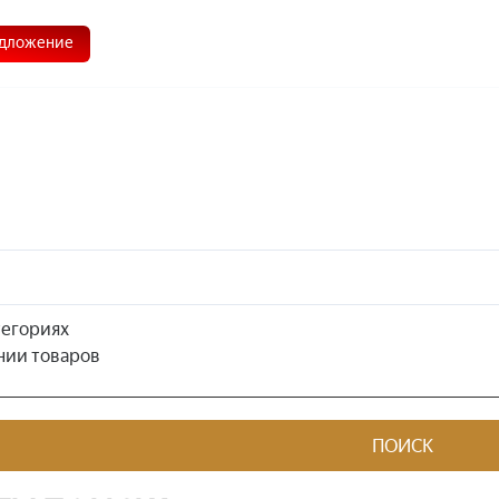
Главная
О нас
Доставка
Контакты
дложение
тегориях
нии товаров
ПОИСК