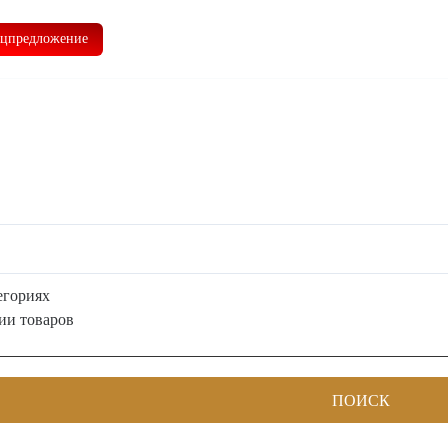
Главная
О нас
Доставка
Контакты
цпредложение
егориях
ии товаров
ПОИСК