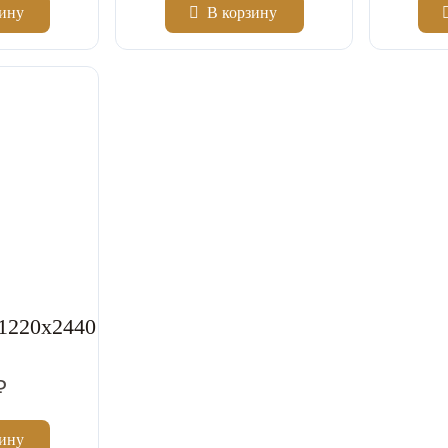
зину
В корзину
Цена за шт.
Цена за шт.
1220x2440
₽
зину