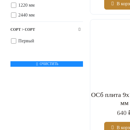
В кор
1220 мм
2440 мм
Цена за шт.
СОРТ > СОРТ
Первый
ОЧИСТИТЬ
ОСб плита 9x
мм
640 
В кор