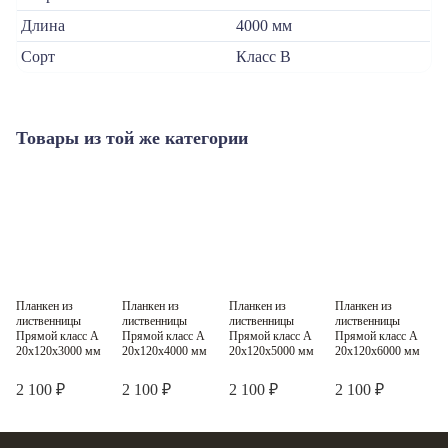
Длина
4000 мм
Сорт
Класс В
Товары из той же категории
Планкен из
Планкен из
Планкен из
Планкен из
П
Класс A
Класс A
Класс A
Класс A
лиственницы
лиственницы
лиственницы
лиственницы
л
Прямой класс А
Прямой класс А
Прямой класс А
Прямой класс А
П
20x120x3000 мм
20x120x4000 мм
20x120x5000 мм
20x120x6000 мм
2 100 ₽
2 100 ₽
2 100 ₽
2 100 ₽
2
2
2
2
Цена за м
Цена за м
Цена за м
Цена за м