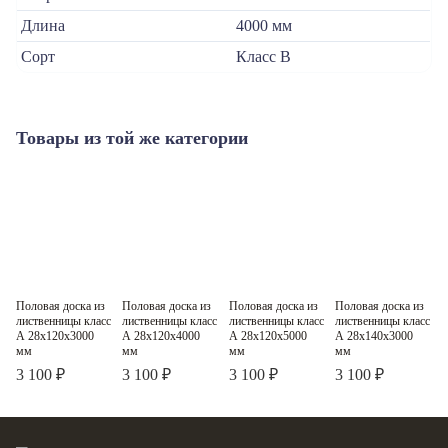
Длина
4000 мм
Сорт
Класс В
Товары из той же категории
Половая доска из
Половая доска из
Половая доска из
Половая доска из
П
Класс A
Класс A
Класс A
Класс A
лиственницы класс
лиственницы класс
лиственницы класс
лиственницы класс
л
А 28x120x3000
А 28x120x4000
А 28x120x5000
А 28x140x3000
А
мм
мм
мм
мм
3 100 ₽
3 100 ₽
3 100 ₽
3 100 ₽
2
2
2
2
Цена за м
Цена за м
Цена за м
Цена за м