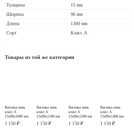
Толщина
15 мм
Ширина
96 мм
Длина
1300 мм
Сорт
Класс А
Товары из той же категории
Вагонка липа
Вагонка липа
Вагонка липа
Вагонка липа
В
Класс A
Класс A
Класс A
Класс A
класс А
класс А
класс А
класс А
к
15x96x1000 мм
15x96x1100 мм
15x96x1200 мм
15x96x1400 мм
1 150 ₽
1 150 ₽
1 150 ₽
1 150 ₽