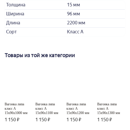
Толщина
15 мм
Ширина
96 мм
Длина
2200 мм
Сорт
Класс А
Товары из той же категории
Вагонка липа
Вагонка липа
Вагонка липа
Вагонка липа
В
Класс A
Класс A
Класс A
Класс A
класс А
класс А
класс А
класс А
к
15x96x1000 мм
15x96x1100 мм
15x96x1200 мм
15x96x1300 мм
1 150 ₽
1 150 ₽
1 150 ₽
1 150 ₽