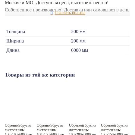
Москве и МО. Доступная цена, высокое качество!
Собственное производство! Доставка или самовывоз в день
заказа. Мы гарантируем высокое качество и прочность
нашей продукции.
Толщина
200 мм
Ширина
200 мм
Длина
6000 мм
Товары из той же категории
Обрезной брус из
Обрезной брус из
Обрезной брус из
Обрезной брус из
О
лиственницы
лиственницы
лиственницы
лиственницы
л
100x100x6000 мм
100x150x6000 мм
100x200x6000 мм
150x150x6000 мм