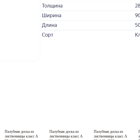
Толщина
2
Ширина
9
Длина
5
Сорт
К
Экстра
Палубная доска из
Палубная доска из
Палубная доска из
Класс A
Класс A
Класс A
лиственницы класс А
лиственницы класс А
лиственницы класс А