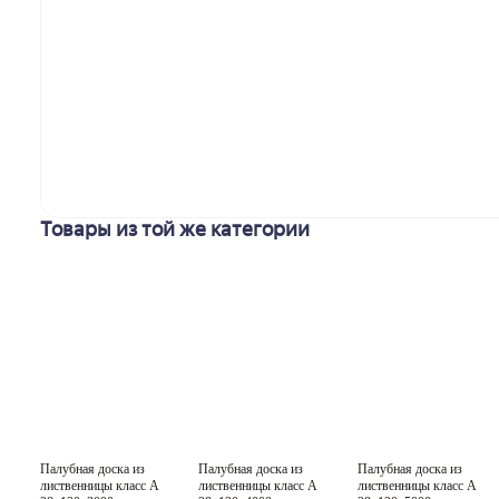
Товары из той же категории
Палубная доска из
Палубная доска из
Палубная доска из
Класс A
Класс A
Класс A
лиственницы класс А
лиственницы класс А
лиственницы класс А