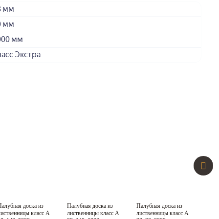
8 мм
0 мм
000 мм
ласс Экстра
Палубная доска из
Палубная доска из
Палубная доска из
Палу
Класс A
Класс A
Класс A
лиственницы класс А
лиственницы класс А
лиственницы класс А
лист