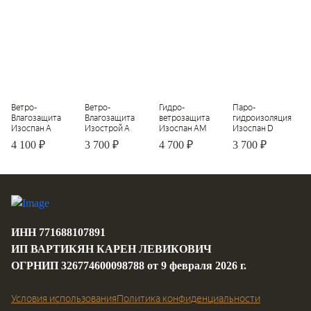
Ветро-
Ветро-
Гидро-
Паро-
Влагозащита
Влагозащита
ветрозащита
гидроизоляция
Изоспан А
Изострой А
Изоспан АМ
Изоспан D
4 100 ₽
3 700 ₽
4 700 ₽
3 700 ₽
Цена за шт.
Цена за шт.
Цена за шт.
Цена за шт.
ИНН 771688107891
ИП ВАРТИКЯН КАРЕН ЛЕВИКОВИЧ
ОГРНИП 326774600098788 от 9 февраля 2026 г.
Условия использования
Политика конфиденциальности