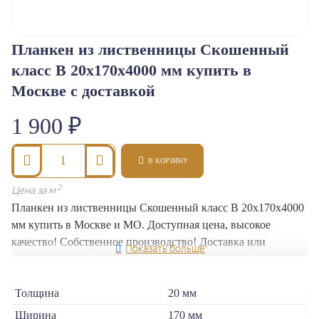
Планкен из лиственницы Скошенный
Класс B
класс В 20x170x4000 мм купить в
Москве с доставкой
1 900 ₽
В КОРЗИНУ
2
Цена за м
Планкен из лиственницы Скошенный класс В 20x170x4000
мм купить в Москве и МО. Доступная цена, высокое
качество! Собственное производство! Доставка или
самовывоз в день заказа. Мы гарантируем высокое качество
и прочность нашей продукции.
Толщина
20 мм
Ширина
170 мм