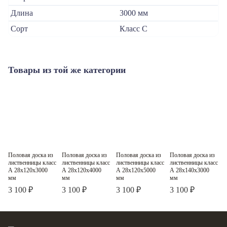
Длина
3000 мм
Сорт
Класс С
Товары из той же категории
Половая доска из
Половая доска из
Половая доска из
Половая доска из
П
Класс A
Класс A
Класс A
Класс A
лиственницы класс
лиственницы класс
лиственницы класс
лиственницы класс
л
А 28x120x3000
А 28x120x4000
А 28x120x5000
А 28x140x3000
А
мм
мм
мм
мм
3 100 ₽
3 100 ₽
3 100 ₽
3 100 ₽
2
2
2
2
Цена за м
Цена за м
Цена за м
Цена за м